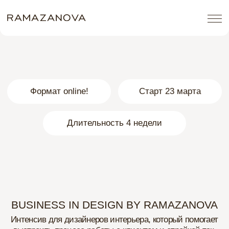
Формат online!
Старт 23 марта
Длительность 4 недели
BUSINESS IN DESIGN BY RAMAZANOVA
Интенсив для дизайнеров интерьера, который помогает
выстроить процесс работы с клиентом и стройкой так,
чтобы проекты сдавались без стресса и максимальной
отдачей
Даже если сейчас вы боитесь и ничего не понимаете
в этом :)