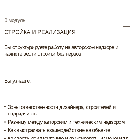
Каждый вторник - новый модуль программы в
формате живого урока.
Ссылка на трансляцию публикуется в закрытом
Telegram-канале.
Прямые эфиры с ответами на вопросы по пятницам
Прямой эфир с юристом
Все занятия сохраняются в записи.
Материалы к каждому уроку
23 документа, которыми вы можете использовать в
своей работе:
Шаблон контент плана
30 идей для контента дизайнер интерьера
Приложения для монтажа и обработки
Список журналов для публикации
Первичная анкета для заказчика
Пример КП на ДП, Надзор и Комплектацию
Бриф для заказчиков на ДП
Схемы работы по ДП для дизайнеров и заказчиков
График работы по проекту
Чек лист "разработка Планировочного решения"
Чек лист "работа с визуализатором"
Шаблон журнала Авторского надзора
Спецификация по проекту
Таблица поставщики и подрядчики