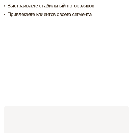
3 модуль
СТРОЙКА И РЕАЛИЗАЦИЯ
Вы структурируете работу на авторском надзоре и
начнёте вести стройки без нервов
Вы узнаете:
Зоны ответственности дизайнера, строителей и
подрядчиков
Разницу между авторским и техническим надзором
Как выстраивать взаимодействие на объекте
Как вести документацию и фиксировать изменения в
проекте
Как действовать при конфликтных ситуациях
Как заработать на реализации проекта
Какие ошибки могут вылезти на стройке с примерами