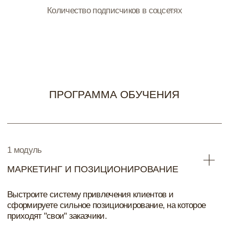
Как проводить первую встречу и управлять диалогом
Как продавать полный комплекс услуг
Как выстраивать этапность работы и оплат
Как работать с сомнениями и возражениями
Как оформлять документы и фиксировать
договоренности
Ваш результат:
Закрываете клиентов на договор
Повышаете средний чек
Знаете этапность работы над дизайн проектом
Продаёте комплекс, а не отдельные услуги
Уверенно решаете спорные ситуации