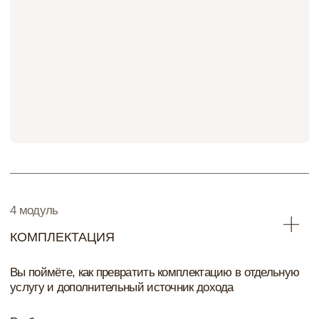
1 модуль - Маркетинг и позиционирование
2 модуль - Коммуникация с заказчиками
3 модуль - Стройка и реализация
4 модуль - Комплектация
Еженедельные уроки в прямом эфире
Каждый вторник - новый модуль программы в
формате живого урока.
Ссылка на трансляцию публикуется в закрытом
Telegram-канале.
Прямые эфиры с ответами на вопросы по пятницам
Прямой эфир с юристом
Все занятия сохраняются в записи.
Материалы к каждому уроку
23 документа, которыми вы можете использовать в
своей работе:
Шаблон контент плана
30 идей для контента дизайнер интерьера
Приложения для монтажа и обработки
Список журналов для публикации
Первичная анкета для заказчика
Пример КП на ДП, Надзор и Комплектацию
Бриф для заказчиков на ДП
Схемы работы по ДП для дизайнеров и заказчиков
График работы по проекту