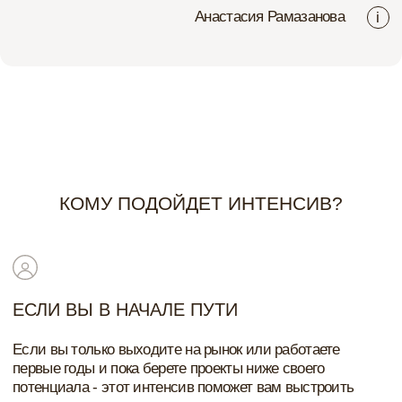
работу над проектом так, чтобы вас воспринимали не как
"начинающего специалиста", а как профессионал с
понятной структурой и принципами.
ЕСЛИ ВЫ РАБОТАЕТЕ, НО ВСЕ ДЕРЖИТСЯ НА
ВАС
Проекты есть, но клиенты приходят нестабильно,
процессы не зафиксированы, а каждая стройка - это
эмоциональный перегруз.
Интенсив поможет собрать систему: от маркетинга до
коммуникации с заказчиком и работы на объекте. Чтобы
этапы, договоренности и ответственность были
потрачены, а вы перестали жить в режиме постоянного
тушения пожаров.
ЕСЛИ ВЫ УПЕРЛИСЬ В ПОТОЛОК ДОХОДА
У вас есть опыт, реализованные объекты и портфолио,
но рост остановился. Повышать чек страшно, продавать
полный комплекс услуг сложно, а масштабировать