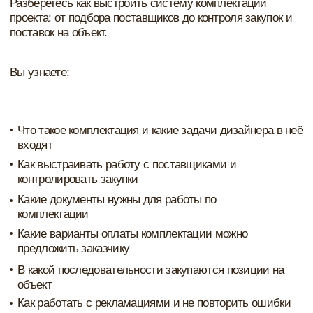
Чек лист "разработка Планировочного решения"
Чек лист "работа с визуализатором"
Шаблон журнала Авторского надзора
Спецификация по проекту
Таблица поставщики и подрядчики
График закупки по проекту
Стоимость реализованного проекта
+ документы, которые необходимы в работе
Практический формат обучения
Курс построен так, чтобы вы не только смотрели
уроки, но и применяли инструменты в своей
работе: анализировали проекты, считали
показатели, собирали рабочие таблицы и систему
управления.
Обратная связь от Анастасии
По пятницам на прямых эфирах будут разбирать
ваши вопросы и рекомендации по своим
ситуациям и проектам.
Еженедельные эфиры с ответами на вопросы
Каждую пятницу проходят живые встречи с
разбором вопросов участников