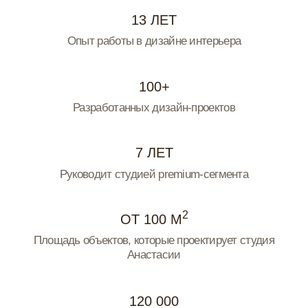
2 модуль
КОММУНИКАЦИЯ С ЗАКАЗЧИКАМИ
Выстроите понятный путь клиента от входящего запроса
до сдачи готового проекта. Научитесь продавать свои
услуги и решать сложные моменты коммуникации
Вы узнаете:
Как работать над проектом от и до
Как презентовать свои услуги заказчику
Как не бояться называть стоимость своих услуг
и аргументировать цену