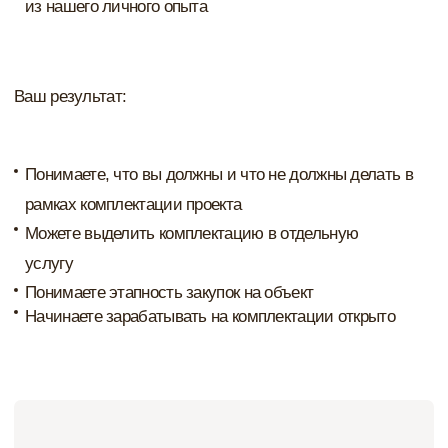
Рабочий чат участников
Пространство для вопросов, обсуждений и обмена
опытом между участниками курса
Доступ к материалам на 1 год
Все уроки и материалы остаются у вас на 12
месяцев - можно пересматривать и
возвращаться к инструментам в работе
Индивидуальное ведение
2 личные консультации: вначале курса и в конце
Доступ к чату с Анастасией
Ответы на вопросы в безлимитном чате
99 900 ₽
Забронировать место