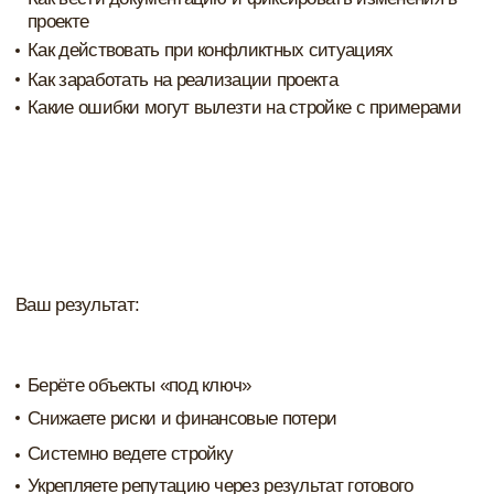
График закупки по проекту
Стоимость реализованного проекта
+ документы, которые необходимы в работе
Практический формат обучения
Курс построен так, чтобы вы не только смотрели
уроки, но и применяли инструменты в своей
работе: анализировали проекты, считали
показатели, собирали рабочие таблицы и систему
управления.
Обратная связь от Анастасии
По пятницам на прямых эфирах будут разбирать
ваши вопросы и рекомендации по своим
ситуациям и проектам.
Еженедельные эфиры с ответами на вопросы
Каждую пятницу проходят живые встречи с
разбором вопросов участников
Рабочий чат участников
Пространство для вопросов, обсуждений и обмена
опытом между участниками курса
Доступ к материалам на 1 год